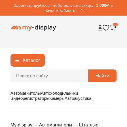
Зарегистрируйтесь, чтобы получить скидку
1 000₽
в
личном кабинете
0
Каталог
Найти
Автомагнитолы
Автохолодильники
Видеорегистраторы
Камеры
Автоакустика
My-display
—
Автомагнитолы
—
Штатные