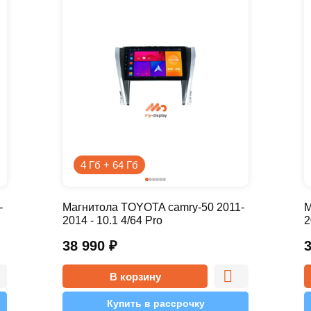
4 Гб + 64 Гб
-
Магнитола TOYOTA camry-50 2011-
М
2014 - 10.1 4/64 Pro
2
38 990
₽
В корзину
Купить в рассрочку