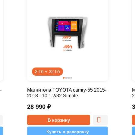
2 Гб + 32 Гб
-
Магнитола TOYOTA camry-55 2015-
М
2018 - 10.1 2/32 Simple
2
28 990
₽
В корзину
Купить в рассрочку