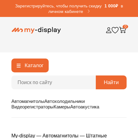
Зарегистрируйтесь, чтобы получить скидку
1 000₽
в
личном кабинете
0
Каталог
Найти
Автомагнитолы
Автохолодильники
Видеорегистраторы
Камеры
Автоакустика
My-display
—
Автомагнитолы
—
Штатные