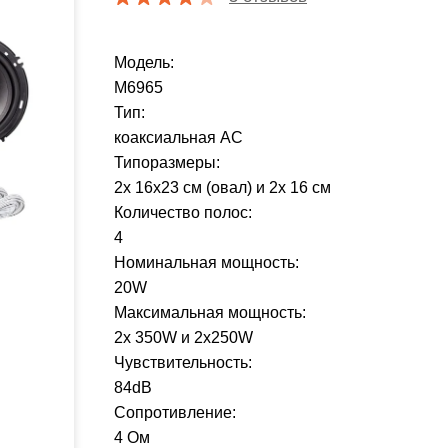
Модель:
M6965
Тип:
коаксиальная АС
Типоразмеры:
2х 16х23 см (овал) и 2х 16 см
Количество полос:
4
Номинальная мощность:
20W
Максимальная мощность:
2х 350W и 2х250W
Чувствительность:
84dB
Сопротивление:
4 Ом