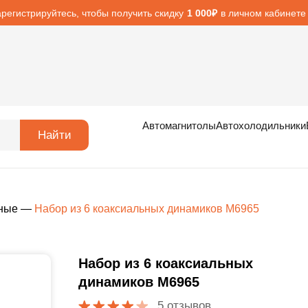
арегистрируйтесь, чтобы получить скидку
в личном кабинете
1 000₽
Автомагнитолы
Автохолодильники
Найти
ные
—
Набор из 6 коаксиальных динамиков M6965
Набор из 6 коаксиальных
динамиков M6965
5 отзывов