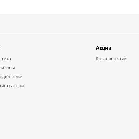
г
Акции
стика
Каталог акций
нитолы
одильники
гистраторы