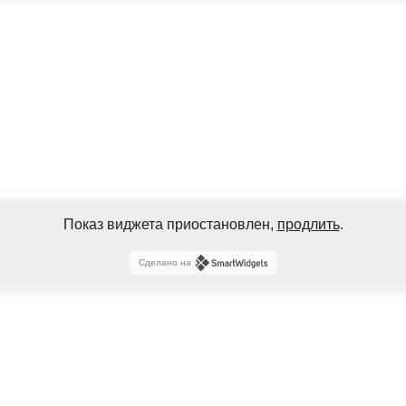
Показ виджета приостановлен,
продлить
.
Сделано на