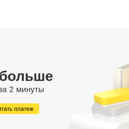
 больше
за 2 минуты
итать платеж