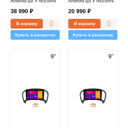
Android ШГУ NISSAN
Android ШГУ NISSAN
ALMERA/sylphy 2008-
ALMERA/sylphy 2008-
38 990
₽
20 990
₽
2012 10 дюймов - 10.1
2012 10 дюймов - 9.1
4/64 Pro
1/16 Simple
В корзину
В корзину
Купить в рассрочку
Купить в рассрочку
9"
9"