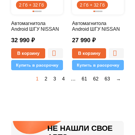
2 Гб + 32 Гб
2 Гб + 32 Гб
Автомагнитола
Автомагнитола
Android ШГУ NISSAN
Android ШГУ NISSAN
JUKE 2010+ 9 дюймов
JUKE 2010+ 9 дюймов
32 990
₽
27 990
₽
- 10.1 2/32 Pro
- 10.1 2/32 Simple
В корзину
В корзину
Купить в рассрочку
Купить в рассрочку
1
2
3
4
…
61
62
63
→
НЕ НАШЛИ СВОЕ