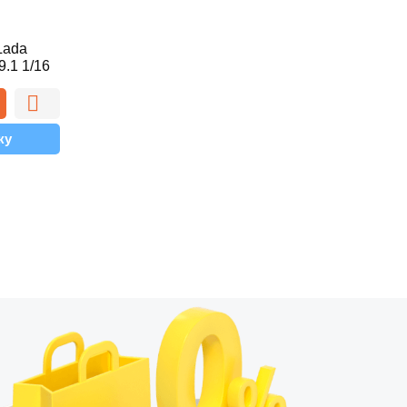
Lada
.1 1/16
ку