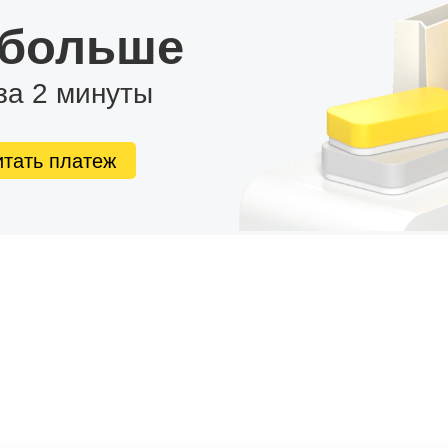
 больше
за 2 минуты
итать платеж