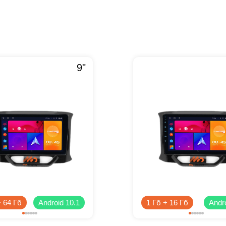
9"
+ 64 Гб
Android 10.1
1 Гб + 16 Гб
Andro