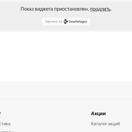
Показ виджета приостановлен,
продлить
.
Сделано на
г
Акции
стика
Каталог акций