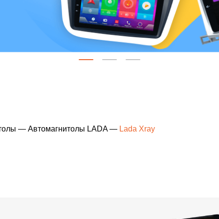
толы
—
Автомагнитолы LADA
—
Lada Xray