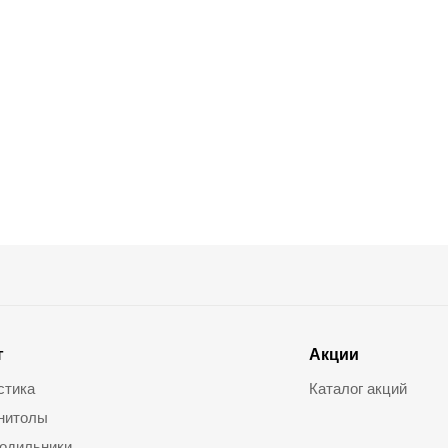
г
Акции
стика
Каталог акций
нитолы
одильники