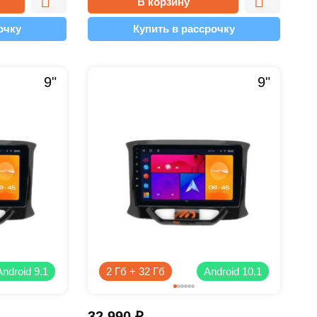
В корзину
очку
Купить в рассрочку
9"
9"
Android 9.1
2 Гб + 32 Гб
Android 10.1
32 990
₽