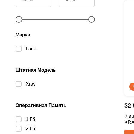
Марка
Lada
Штатная Модель
Xray
32
Оперативная Память
2-д
1 Гб
XRAY
2 Гб