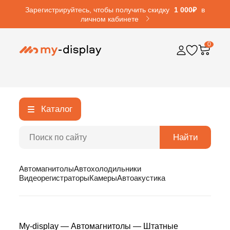
Зарегистрируйтесь, чтобы получить скидку
1 000₽
в
личном кабинете
0
Каталог
Найти
Автомагнитолы
Автохолодильники
Видеорегистраторы
Камеры
Автоакустика
My-display
—
Автомагнитолы
—
Штатные