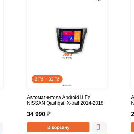
2 Гб + 32 Гб
Автомагнитола Android ШГУ
А
NISSAN Qashqai, X-trail 2014-2018
N
10 дюймов - 10.1 2/32 Pro
1
34 990
₽
В корзину