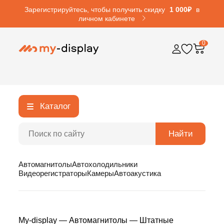
Зарегистрируйтесь, чтобы получить скидку
1 000₽
в
личном кабинете
0
Каталог
Найти
Автомагнитолы
Автохолодильники
Видеорегистраторы
Камеры
Автоакустика
My-display
—
Автомагнитолы
—
Штатные