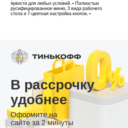
яркости для любых условий. • Полностью
русифицированное меню, 3 вида рабочего
стола и 7‑цветная настройка кнопок. •
Дополнительные функции: патч для
праворульных, радио тюнер, цифровые
SPDIF/Coax/Toslink, аудио усилитель с RCA
для сабвуфера, слот для 4G SIM и
возможность подключения AHD камеры
заднего вида или USB видеорегистратора. Это
магнитола – современная мультимедийная
система, которая станет центром управления
вашим автомобилем и обеспечит комфортное
и безопасное вождение.
В рассрочку
удобнее
Оформите на
сайте за 2 минуты