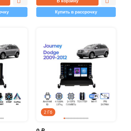
В корзину
очку
Купить в рассрочку
2 Гб
0
₽