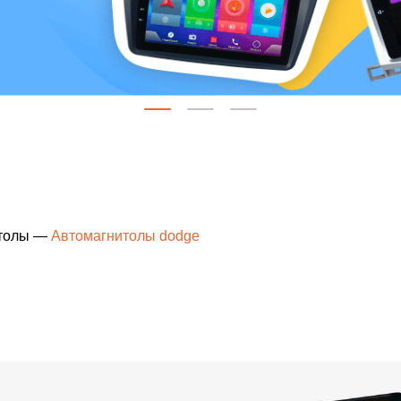
толы
—
Автомагнитолы dodge