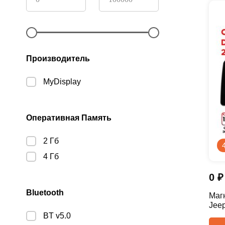
Производитель
MyDisplay
Оперативная Память
2 Гб
4 Гб
0
₽
Bluetooth
Магн
Jeep
BT v5.0