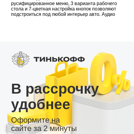
русифицированное меню, 3 варианта рабочего
стола и 7‑цветная настройка кнопок позволяют
подстроиться под любой интерьер авто. Аудио
и мультимедиа: • Радио тюнер с высокой
чувствительностью; • Японский усилитель и
продвинутый звуковой процессор с
возможностью подключения сабвуфера; •
Возможность подключения через SPDIF (Coax
и Toslink). Дополнительные функции: •
Расширение памяти через 3 внешних USB
портa; • Слот для 4G сим карты, встроенный
вентилятор охлаждения; • Поддержка AHD
камеры заднего вида и USB
видеорегистратора. Эта магнитола –
оптимальное сочетание производительности,
В рассрочку
функциональности и стиля для любого
автомобиля.
удобнее
Оформите на
сайте за 2 минуты