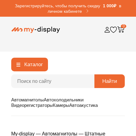
Зарегистрируйтесь, чтобы получить скидку
1 000₽
в
личном кабинете
0
Каталог
Найти
Автомагнитолы
Автохолодильники
Видеорегистраторы
Камеры
Автоакустика
My-display
—
Автомагнитолы
—
Штатные