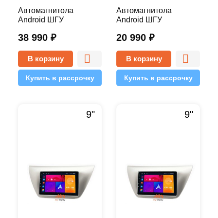
Автомагнитола
Автомагнитола
Android ШГУ
Android ШГУ
MITSUBISHI LANCER
MITSUBISHI LANCER
38 990
₽
20 990
₽
2015-2018 10 дюймов -
2015-2018 10 дюймов -
10.1 4/64 Pro
9.1 1/16 Simple
В корзину
В корзину
Купить в рассрочку
Купить в рассрочку
9"
9"