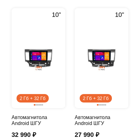
10"
10"
2 Гб + 32 Гб
2 Гб + 32 Гб
Автомагнитола
Автомагнитола
Android ШГУ
Android ШГУ
MITSUBISHI LANCER
MITSUBISHI LANCER
32 990
₽
27 990
₽
2015-2018 10 дюймов -
2015-2018 10 дюймов -